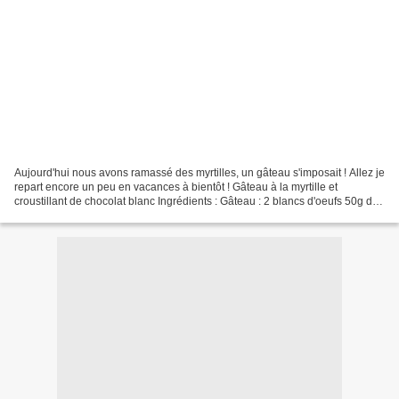
Aujourd'hui nous avons ramassé des myrtilles, un gâteau s'imposait ! Allez je
repart encore un peu en vacances à bientôt ! Gâteau à la myrtille et
croustillant de chocolat blanc Ingrédients : Gâteau : 2 blancs d'oeufs 50g de
sucre glace 50g de poudre...