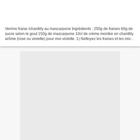
Verrine fraise /chantilly au mascarpone Ingrédients : 250g de fraises 60g de
sucre selon le gout 150g de mascarpone 10cl de crème montée en chantilly
arôme (rose ou violette) pour moi violette. 1) Nettoyez les fraises et les mixez
avec le sucre. répartir...