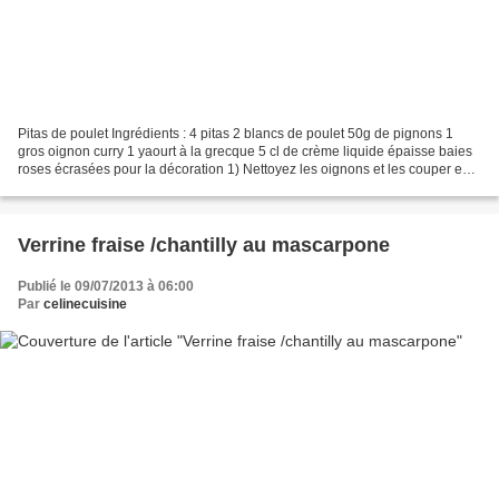
Pitas de poulet Ingrédients : 4 pitas 2 blancs de poulet 50g de pignons 1
gros oignon curry 1 yaourt à la grecque 5 cl de crème liquide épaisse baies
roses écrasées pour la décoration 1) Nettoyez les oignons et les couper en
fines tranche. Coupez les...
Verrine fraise /chantilly au mascarpone
Publié le 09/07/2013 à 06:00
Par
celinecuisine