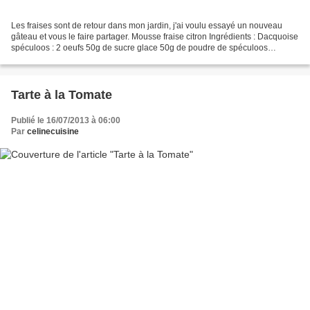
Les fraises sont de retour dans mon jardin, j'ai voulu essayé un nouveau
gâteau et vous le faire partager. Mousse fraise citron Ingrédients : Dacquoise
spéculoos : 2 oeufs 50g de sucre glace 50g de poudre de spéculoos
Mousse citron : 3 citrons 20cl de...
Tarte à la Tomate
Publié le 16/07/2013 à 06:00
Par
celinecuisine