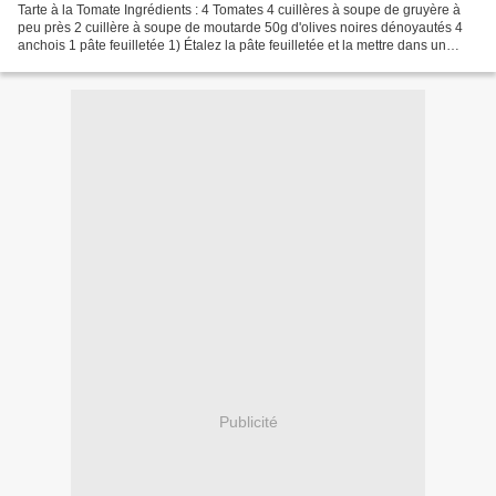
Tarte à la Tomate Ingrédients : 4 Tomates 4 cuillères à soupe de gruyère à
peu près 2 cuillère à soupe de moutarde 50g d'olives noires dénoyautés 4
anchois 1 pâte feuilletée 1) Étalez la pâte feuilletée et la mettre dans un
moule à tarte. 2) Étalez la...
Publicité