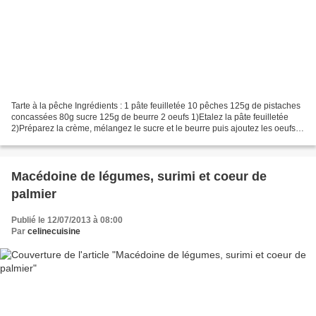
Tarte à la pêche Ingrédients : 1 pâte feuilletée 10 pêches 125g de pistaches
concassées 80g sucre 125g de beurre 2 oeufs 1)Etalez la pâte feuilletée
2)Préparez la crème, mélangez le sucre et le beurre puis ajoutez les oeufs
bien mélangez et ajoutez les...
Macédoine de légumes, surimi et coeur de
palmier
Publié le 12/07/2013 à 08:00
Par
celinecuisine