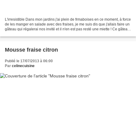
L'irresistible Dans mon jardins j'ai plein de frmaboises en ce moment, à force
de les manger en salade avec des fraises, je me suis dis que j'allais faire un
gâteau qui régalerai nos invité et il n'en est pas resté une miette ! Ce gâteau
est composé d'une...
Mousse fraise citron
Publié le 17/07/2013 à 06:00
Par
celinecuisine