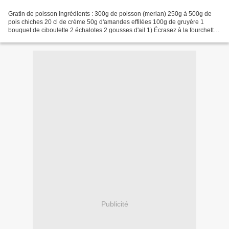
Gratin de poisson Ingrédients : 300g de poisson (merlan) 250g à 500g de
pois chiches 20 cl de crème 50g d'amandes effilées 100g de gruyère 1
bouquet de ciboulette 2 échalotes 2 gousses d'ail 1) Écrasez à la fourchette
les pois chiche. Coupez en petit...
Publicité