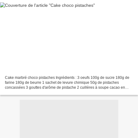
Cake marbré choco pistaches Ingrédients : 3 oeufs 100g de sucre 180g de
farine 180g de beurre 1 sachet de levure chimique 50g de pistaches
concassées 3 gouttes d'arôme de pistache 2 cuillères à soupe cacao en
poudre ou plus pour les gourmand ! colorant...