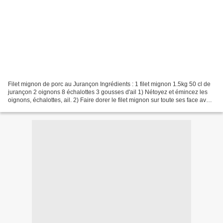
Filet mignon de porc au Jurançon Ingrédients : 1 filet mignon 1.5kg 50 cl de
jurançon 2 oignons 8 échalottes 3 gousses d'ail 1) Nétoyez et émincez les
oignons, échalottes, ail. 2) Faire dorer le filet mignon sur toute ses face avec
un peu de beurre demi...