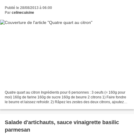
Publié le 28/08/2013 à 06:00
Par
celinecuisine
Quatre quart au citron Ingrédients pour 6 personnes : 3 oeufs (= 160g pour
moi) 160g de farine 160g de sucre 160g de beurre 2 citrons 1) Faire fondre
le beurre et laissez refroidir. 2) Râpez les zestes des deux citrons, ajoutez
les oeufs et le sucre et...
Salade d'artichauts, sauce vinaigrette basilic
parmesan