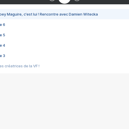
bey Maguire, c'est lui ! Rencontre avec Damien Witecka
e 6
e 5
e 4
e 3
s créatrices de la VF !
e 2
e 1
e Mektoub My Love arrive enfin ! Rencontre avec Shaïn Boumedine et Sal
i : après Toni en famille
elle réalise le bouleversant Dites lui que je l'aime
ais ! Rencontre autour de Vie privée de Rebecca Zlotowski