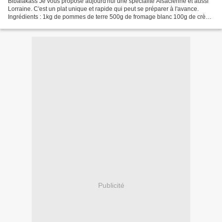
Bibalakass Je vous propose aujourd'hui une spécialité Alsacienne et aussi
Lorraine. C'est un plat unique et rapide qui peut se préparer à l'avance.
Ingrédients : 1kg de pommes de terre 500g de fromage blanc 100g de crème
fraiche épaisse une grosse botte...
Publicité