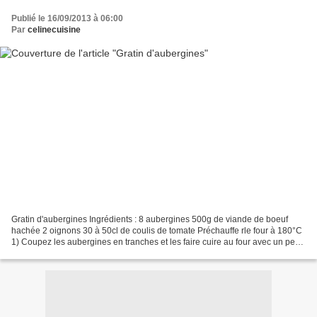
Publié le 16/09/2013 à 06:00
Par
celinecuisine
Gratin d'aubergines Ingrédients : 8 aubergines 500g de viande de boeuf
hachée 2 oignons 30 à 50cl de coulis de tomate Préchauffe rle four à 180°C
1) Coupez les aubergines en tranches et les faire cuire au four avec un peu
d'huile pendant 20 -30 min à...