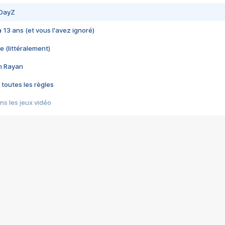
 DayZ
 a 13 ans (et vous l'avez ignoré)
e (littéralement)
im Rayan
 toutes les règles
s les jeux vidéo
us choquant de Rockstar ? - Le scandale BULLY
e plus moche de Steam
du RÊVE tourne au CAUCHEMAR
pendant 8 heures
it… à tort
umiliés par un jeu vidéo