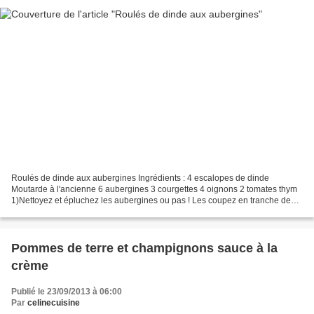
Roulés de dinde aux aubergines Ingrédients : 4 escalopes de dinde
Moutarde à l'ancienne 6 aubergines 3 courgettes 4 oignons 2 tomates thym
1)Nettoyez et épluchez les aubergines ou pas ! Les coupez en tranche de
0.5 cm, les piquer avec une fourchette,...
Pommes de terre et champignons sauce à la
crème
Publié le 23/09/2013 à 06:00
Par
celinecuisine