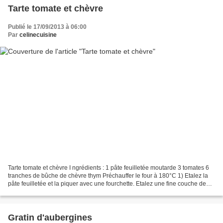
Tarte tomate et chèvre
Publié le 17/09/2013 à 06:00
Par
celinecuisine
Tarte tomate et chèvre I ngrédients : 1 pâte feuilletée moutarde 3 tomates 6
tranches de bûche de chèvre thym Préchauffer le four à 180°C 1) Etalez la
pâte feuilletée et la piquer avec une fourchette. Etalez une fine couche de
moutarde dessus, puis ajoutez...
Gratin d'aubergines