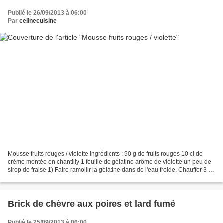
Publié le 26/09/2013 à 06:00
Par
celinecuisine
Mousse fruits rouges / violette Ingrédients : 90 g de fruits rouges 10 cl de
crème montée en chantilly 1 feuille de gélatine arôme de violette un peu de
sirop de fraise 1) Faire ramollir la gélatine dans de l'eau froide. Chauffer 3 c
à soupe d'eau quand...
Brick de chèvre aux poires et lard fumé
Publié le 25/09/2013 à 06:00