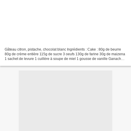
Gâteau citron, pistache, chocolat blanc Ingrédients : Cake : 80g de beurre
80g de crème entière 115g de sucre 3 oeufs 130g de farine 30g de maizena
1 sachet de levure 1 cuillère à soupe de miel 1 gousse de vanille Ganache
Pistache 90g de chocolat blanc...