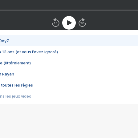
 DayZ
 a 13 ans (et vous l'avez ignoré)
e (littéralement)
im Rayan
 toutes les règles
s les jeux vidéo
us choquant de Rockstar ? - Le scandale BULLY
e plus moche de Steam
du RÊVE tourne au CAUCHEMAR