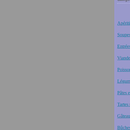
Apériti
Soupes
Entrée
Viande
Poisso
Légum
Pâtes 
Tartes 
Gâteau
Bûches