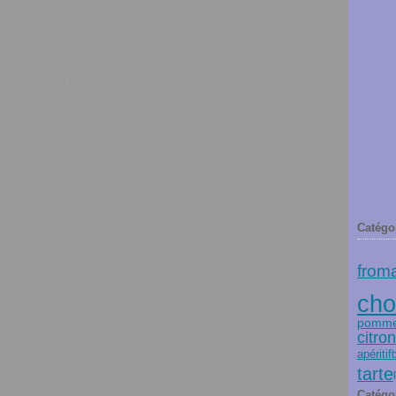
Publicité
Catégo
from
cho
pommes
citron
apéritif
tarte
Catégo