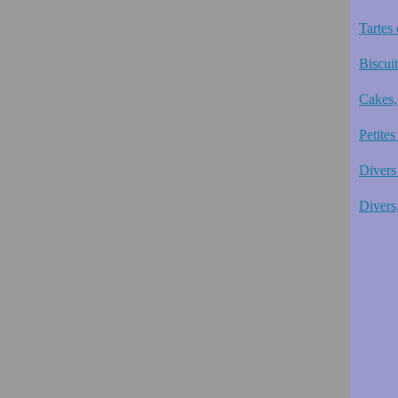
Tartes 
Biscui
Cakes,
Petites
Divers 
Divers,