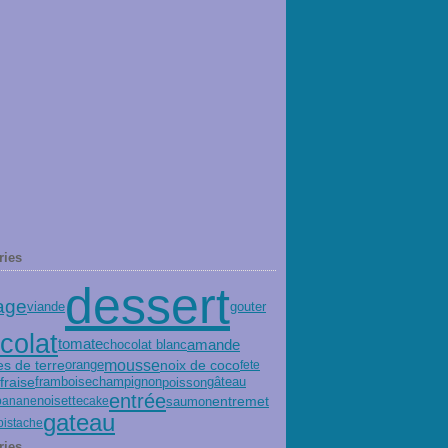
ries
dessert
age
viande
gouter
colat
amande
tomate
chocolat blanc
mousse
 de terre
orange
noix de coco
fete
fraise
champignon
poisson
framboise
gâteau
entrée
entremet
saumon
banane
noisette
cake
gateau
pistache
ries