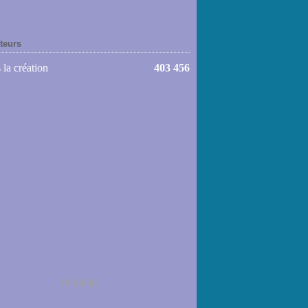
iteurs
 la création
403 456
Publicité