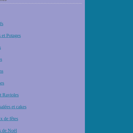
fs
 et Potages
s
s
ns
es
et Ravioles
salées et cakes
x de fêtes
 de Noël