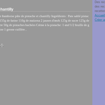
Des rec
des rec
hantilly
recette
Accueil
e framboise pâte de pistache et chantilly Ingrédients : Pate sablé pistac
Créer u
 155g de farine 110g de maïzena 2 jaunes d'œufs 125g de sucre 125g de
re 50g de pistaches hachées Crème à la pistache: 1 œuf 1/2 feuille de g
ine 1 grosse cuillère...