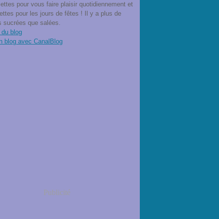
ettes pour vous faire plaisir quotidiennement et
ettes pour les jours de fêtes ! Il y a plus de
s sucrées que salées.
 du blog
n blog avec CanalBlog
Publicité