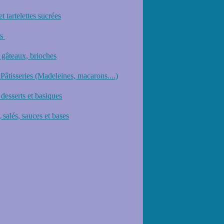
et tartelettes sucrées
ts
 gâteaux, brioches
 Pâtisseries (Madeleines, macarons....)
desserts et basiques
 salés, sauces et bases