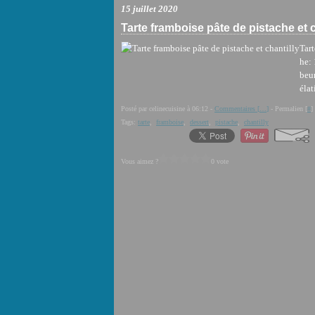
15 juillet 2020
Tarte framboise pâte de pistache et c
Tart
he:
beur
élat
Posté par celinecuisine à 06:12 -
Commentaires [
…
]
- Permalien [
#
]
Tags:
tarte
,
framboise
,
dessert
,
pistache
,
chantilly
Vous aimez ?
0 vote