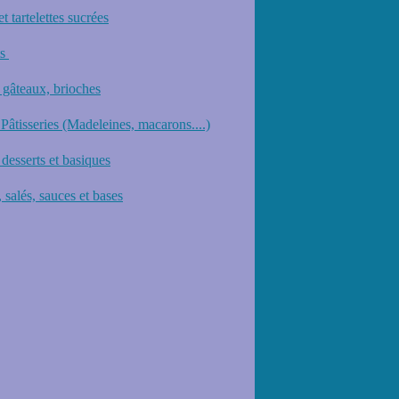
et tartelettes sucrées
ts
 gâteaux, brioches
 Pâtisseries (Madeleines, macarons....)
desserts et basiques
 salés, sauces et bases