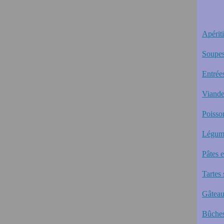
Apériti
Soupes
Entrée
Viande
Poisso
Légum
Pâtes 
Tartes 
Gâteau
Bûches