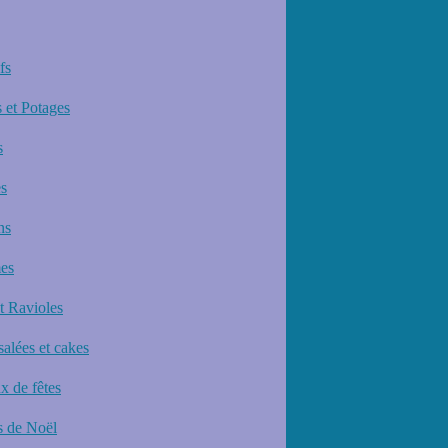
fs
 et Potages
s
s
ns
es
et Ravioles
salées et cakes
x de fêtes
 de Noël