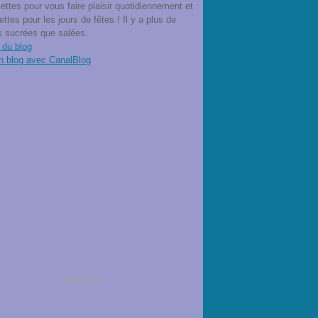
ettes pour vous faire plaisir quotidiennement et
ettes pour les jours de fêtes ! Il y a plus de
s sucrées que salées.
 du blog
n blog avec CanalBlog
Publicité