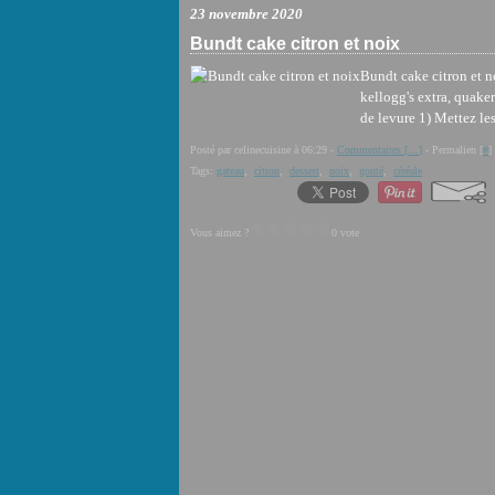
23 novembre 2020
Bundt cake citron et noix
Bundt cake citron et n
kellogg's extra, quake
de levure 1) Mettez les
Posté par celinecuisine à 06:29 -
Commentaires [
…
]
- Permalien [
#
]
Tags:
gateau
,
citron
,
dessert
,
noix
,
gouté
,
céréale
Vous aimez ?
0 vote