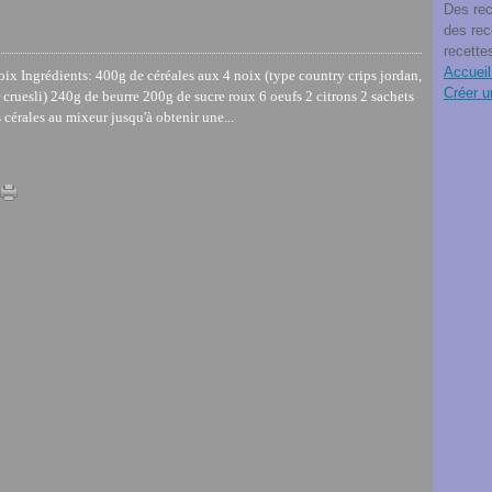
Des rec
des rec
recette
Accueil
oix Ingrédients: 400g de céréales aux 4 noix (type country crips jordan,
Créer u
r cruesli) 240g de beurre 200g de sucre roux 6 oeufs 2 citrons 2 sachets
 cérales au mixeur jusqu'à obtenir une...