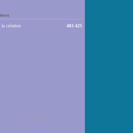
iteurs
 la création
403 425
Publicité