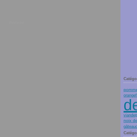
Publicité
Catégo
pommes
orange
d
viande
p
noix d
gâteau
Catégo