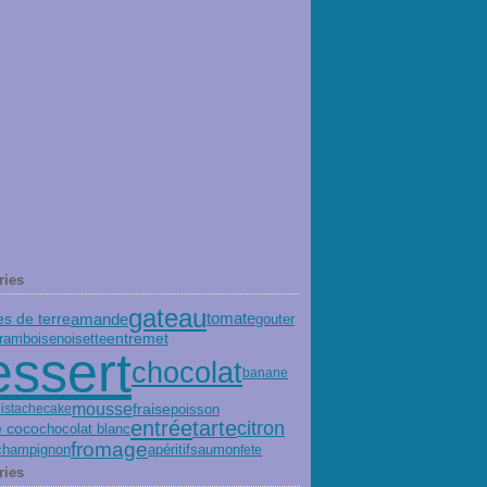
ries
gateau
amande
 de terre
tomate
gouter
entremet
framboise
noisette
essert
chocolat
banane
mousse
fraise
poisson
istache
cake
tarte
entrée
citron
e coco
chocolat blanc
fromage
champignon
saumon
apéritif
fete
ries