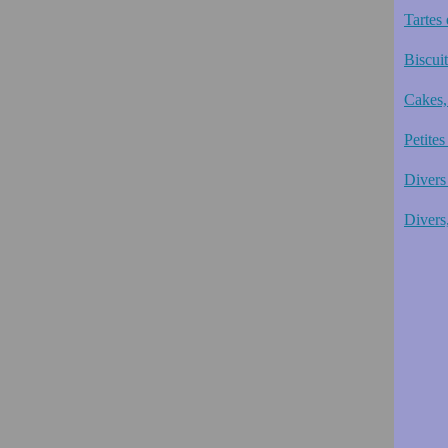
Tartes 
Biscui
Cakes,
Petites
Divers 
Divers,