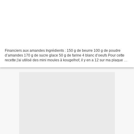
Financiers aux amandes Ingrédients : 150 g de beurre 100 g de poudre
d’amandes 170 g de sucre glace 50 g de farine 4 blanc d’oeufs Pour cette
recette j'ai utilisé des mini moules à kougelhof, il y en a 12 sur ma plaque en
alu. On peu faire 12 financiers...