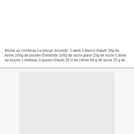
Bûche au cointreau Le biscuit Joconde: 3 œufs 3 blancs d'œufs 30g de
farine 100g de poudre d'amande 100g de sucre glace 15g de sucre Crème
au beurre c ointreau 3 jaunes d'œufs 20 cl de crème 50 g de sucre 25 g de
sucre glace 125 g de beurre tempéré 25...