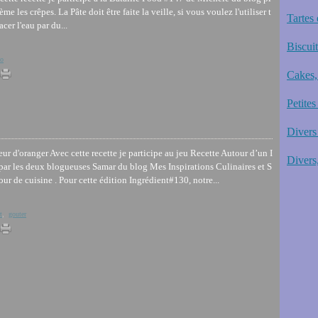
ème les crêpes. La Pâte doit être faite la veille, si vous voulez l'utiliser t
Tartes 
cer l'eau par du...
Biscui
co
Cakes,
Petites
Divers 
r d'oranger Avec cette recette je participe au jeu Recette Autour d’un I
Divers,
par les deux blogueuses Samar du blog Mes Inspirations Culinaires et S
r de cuisine . Pour cette édition Ingrédient#130, notre...
t
,
gouter