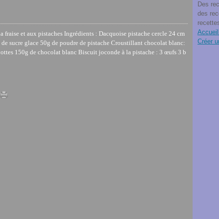
Des rec
des rec
recette
Accueil
la fraise et aux pistaches Ingrédients : Dacquoise pistache cercle 24 cm
Créer u
 de sucre glace 50g de poudre de pistache Croustillant chocolat blanc:
ttes 150g de chocolat blanc Biscuit joconde à la pistache : 3 œufs 3 b