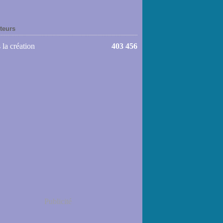
iteurs
 la création
403 456
Publicité