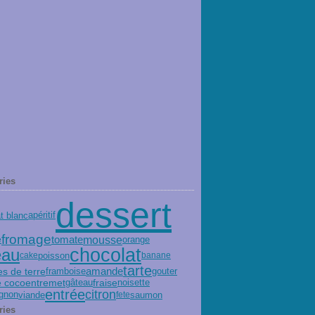
ries
dessert
t blanc
apéritif
fromage
mousse
tomate
orange
e
chocolat
eau
poisson
cake
banane
tarte
amande
 de terre
gouter
framboise
entremet
fraise
e coco
gâteau
noisette
entrée
citron
gnon
viande
saumon
fete
ries