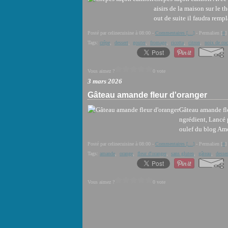
aisirs de la maison sur le th
out de suite il faudra rempla
Posté par celinecuisine à 08:00 -
Commentaires [
…
]
- Permalien [
#
]
Tags:
crêpe
,
dessert
,
gouter
,
fromage
,
ricotta
,
citron
,
noix de co
Vous aimez ?
0 vote
3 mars 2026
Gâteau amande fleur d'oranger
Gâteau amande fleu
ngrédient, Lancé 
oulef du blog Amou
Posté par celinecuisine à 08:00 -
Commentaires [
…
]
- Permalien [
#
]
Tags:
amande
,
orange
,
fleur d'oranger
,
sans gluten
,
gâteau
,
desser
Vous aimez ?
0 vote