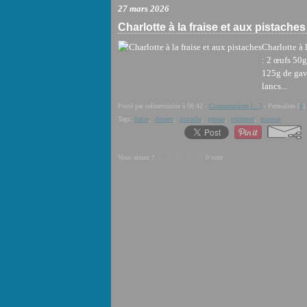
27 mars 2026
Charlotte à la fraise et aux pistaches
Charlotte à 
: 2 œufs 50g
125g de gavo
lancs...
Posté par celinecuisine à 08:42 -
Commentaires [
…
]
- Permalien [
#
]
Tags:
fraise
,
dessert
,
pistache
,
gateau
,
entremet
,
mousse
Vous aimez ?
0 vote