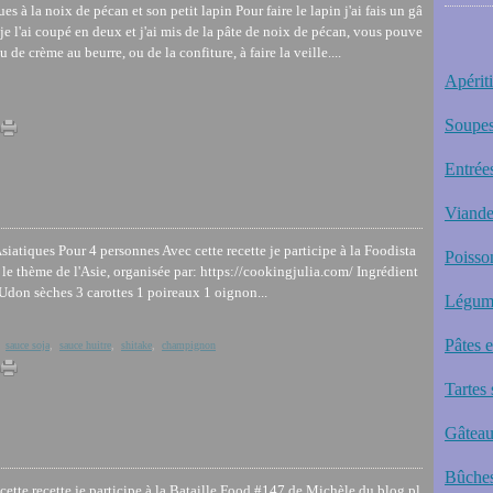
s à la noix de pécan et son petit lapin Pour faire le lapin j'ai fais un gâ
je l'ai coupé en deux et j'ai mis de la pâte de noix de pécan, vous pouve
 de crème au beurre, ou de la confiture, à faire la veille....
Apériti
Soupes
Entrée
Viande
Asiatiques Pour 4 personnes Avec cette recette je participe à la Foodista
Poisso
le thème de l'Asie, organisée par: https://cookingjulia.com/ Ingrédient
 Udon sèches 3 carottes 1 poireaux 1 oignon...
Légum
Pâtes 
,
sauce soja
,
sauce huitre
,
shitake
,
champignon
Tartes 
Gâteau
Bûches
ette recette je participe à la Bataille Food #147 de Michèle du blog pl