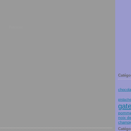
Publicité
Catégo
chocola
pistach
gat
pommes
noix d
champi
Catégo