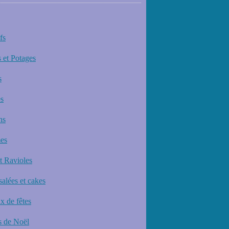
fs
 et Potages
s
s
ns
es
et Ravioles
salées et cakes
x de fêtes
 de Noël