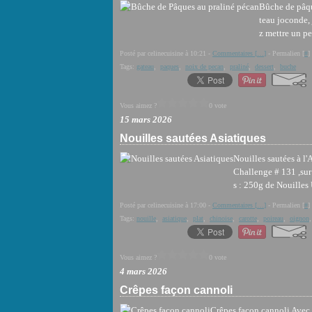
Bûche de pâque
teau joconde, 
z mettre un peu
Posté par celinecuisine à 10:21 -
Commentaires [
…
]
- Permalien [
#
]
Tags:
gateau
,
paques
,
noix de pecan
,
praliné
,
dessert
,
buche
Vous aimez ?
0 vote
15 mars 2026
Nouilles sautées Asiatiques
Nouilles sautées à l'
Challenge # 131 ,sur 
s : 250g de Nouilles
Posté par celinecuisine à 17:00 -
Commentaires [
…
]
- Permalien [
#
]
Tags:
nouille
,
asiatique
,
plat
,
chinoise
,
carotte
,
poireau
,
oignon
Vous aimez ?
0 vote
4 mars 2026
Crêpes façon cannoli
Crêpes façon cannoli Avec c