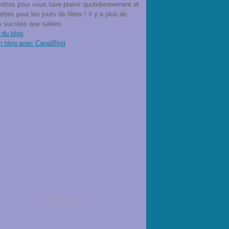
ettes pour vous faire plaisir quotidiennement et
ettes pour les jours de fêtes ! Il y a plus de
s sucrées que salées.
 du blog
n blog avec CanalBlog
Publicité