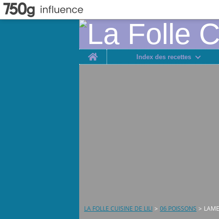
Home
Index des recettes
LA FOLLE CUISINE DE LILI
>
06 POISSONS
>
LAME