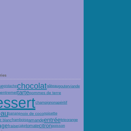
ries
chocolat
se
gouter
viande
pistache
gâteau
tarte
entremet
pommes de terre
n
essert
champignon
apéritif
eau
noix de coco
banane
noisette
entrée
amande
orange
t blanc
framboise
fete
age
citron
fraise
tomate
poisson
cake