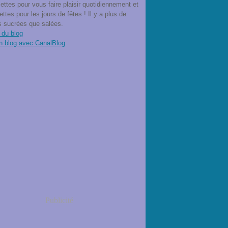
ettes pour vous faire plaisir quotidiennement et
ettes pour les jours de fêtes ! Il y a plus de
s sucrées que salées.
 du blog
n blog avec CanalBlog
Publicité