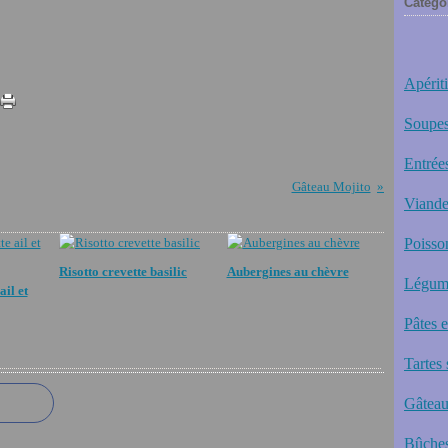
Catégo
Apériti
Soupes
Entrée
Gâteau Mojito
Viande
Poisso
Risotto crevette basilic
Aubergines au chèvre
Légum
ail et
Pâtes 
Tartes 
Gâteau
Bûches