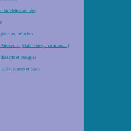
et tartelettes sucrées
ts
 gâteaux, brioches
 Pâtisseries (Madeleines, macarons....)
desserts et basiques
 salés, sauces et bases