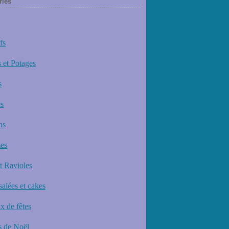
ries
fs
 et Potages
s
s
ns
es
et Ravioles
salées et cakes
x de fêtes
 de Noël