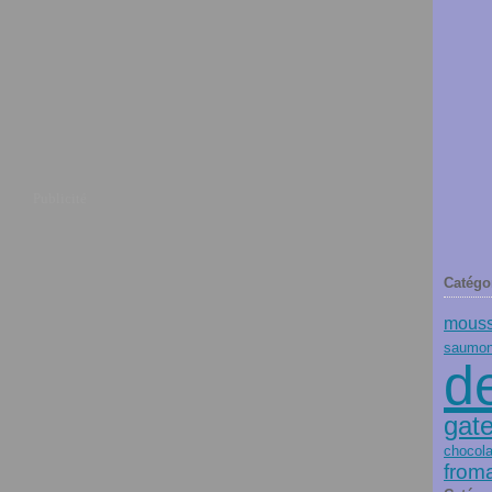
Publicité
Catégo
mous
saumo
d
gat
chocola
from