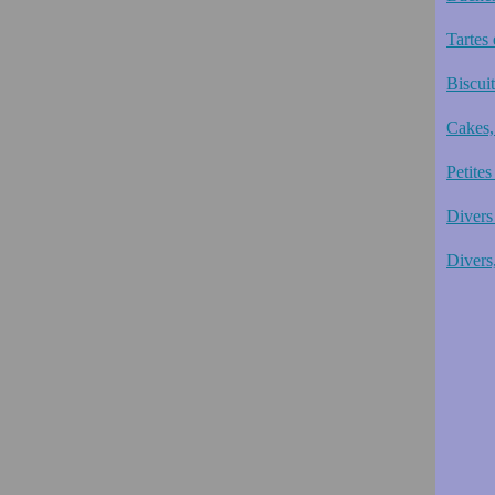
Tartes 
Biscui
Cakes,
Petites
Divers 
Divers,