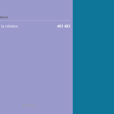
iteurs
 la création
403 483
Publicité