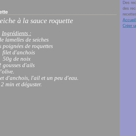
Des rec
des rec
ette
recette
eiche à la sauce roquette
Accueil
Créer u
Ingrédients :
e lamelles de seiches
s poignées de roquettes
1 filet d'anchois
50g de noix
2 gousses d'ails
'olive.
let d'anchois, l'ail et un peu d'eau.
 2 min et déguster.