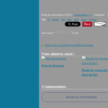
Posté par celinecuisine à 09:16 -
Commentaires [
…
]
- Permalien [
#
]
Tags:
ail
,
poisson
,
plat
,
noix
,
pesto
,
seiche
,
roquette
Vous aimez ?
0 vote
Tarte aux courgettes et brillat-savarin
Vous aimerez aussi :
Pain au fromage
Roulé de courgette 
fines herbes
Commentaires
Ajouter un commentaire