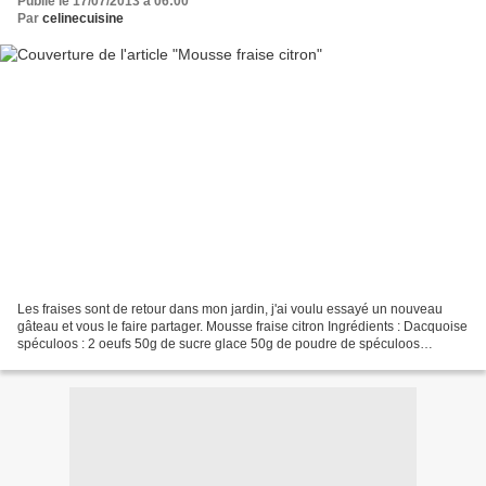
Publié le 17/07/2013 à 06:00
Par
celinecuisine
Les fraises sont de retour dans mon jardin, j'ai voulu essayé un nouveau
gâteau et vous le faire partager. Mousse fraise citron Ingrédients : Dacquoise
spéculoos : 2 oeufs 50g de sucre glace 50g de poudre de spéculoos
Mousse citron : 3 citrons 20cl de...