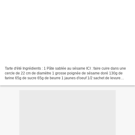
Tarte d'été Ingrédients : 1 Pâte sablée au sésame ICI : faire cuire dans une
cercle de 22 cm de diamètre 1 grosse poignée de sésame doré 130g de
farine 65g de sucre 65g de beurre 1 jaunes d'oeuf 1/2 sachet de levure
Croustillant chocolat blanc: 80g de...