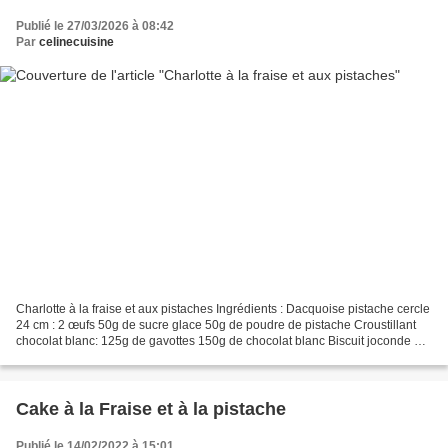
Publié le 27/03/2026 à 08:42
Par
celinecuisine
Charlotte à la fraise et aux pistaches Ingrédients : Dacquoise pistache cercle
24 cm : 2 œufs 50g de sucre glace 50g de poudre de pistache Croustillant
chocolat blanc: 125g de gavottes 150g de chocolat blanc Biscuit joconde à
la pistache : 3 œufs 3 blancs...
Cake à la Fraise et à la pistache
Publié le 14/02/2022 à 15:01