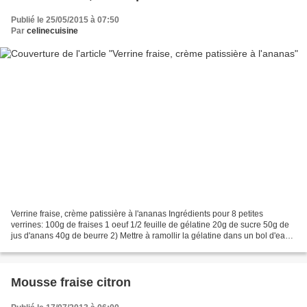
Publié le 25/05/2015 à 07:50
Par
celinecuisine
Verrine fraise, crème patissière à l'ananas Ingrédients pour 8 petites
verrines: 100g de fraises 1 oeuf 1/2 feuille de gélatine 20g de sucre 50g de
jus d'anans 40g de beurre 2) Mettre à ramollir la gélatine dans un bol d'eau
froide. 3)Dans une casserole...
Mousse fraise citron