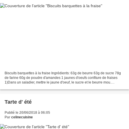
Biscuits barquettes à la fraise Ingrédients: 63g de beurre 63g de sucre 78g
de farine 60g de poudre d'amandes 1 jaunes d'oeufs confiture de fraises
1)Dans un saladier, mettre le jaune d'oeuf, le sucre et le beurre mou.
Travailler jusqu'à ce que le beurre...
Tarte d' été
Publié le 20/06/2018 à 06:05
Par
celinecuisine