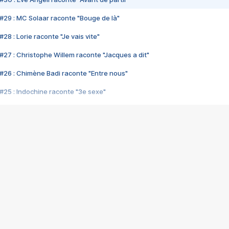
#29 : MC Solaar raconte "Bouge de là"
28 : Lorie raconte "Je vais vite"
#27 : Christophe Willem raconte "Jacques a dit"
#26 : Chimène Badi raconte "Entre nous"
#25 : Indochine raconte "3e sexe"
#24 : Zaho raconte "C'est chelou"
#23 : Patrick Bruel raconte "Au café des délices"
#22 : Kyo raconte "Le chemin"
#21 : Nolwenn Leroy raconte "Cassé"
#20 : Patrick Hernandez raconte "Born to be alive"
#19 : Lorie raconte "Près de moi"
#18 : Michael Jones raconte "A nos actes manqués" (avec Jean-Jacque