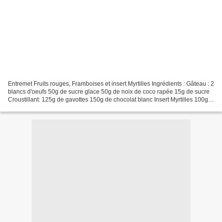
Entremet Fruits rouges, Framboises et insert Myrtilles Ingrédients : Gâteau : 2
blancs d'oeufs 50g de sucre glace 50g de noix de coco rapée 15g de sucre
Croustillant: 125g de gavottes 150g de chocolat blanc Insert Myrtilles 100g
de myrtilles sauvages...