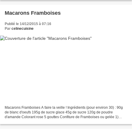
Macarons Framboises
Publié le 14/12/2015 à 07:16
Par
celinecuisine
Macarons Framboises A faire la veille ! Ingrédients (pour environ 30) : 90g
de blanc d'oeufs 195g de sucre glace 45g de sucre 120g de poudre
d'amande Colorant rose 5 gouttes Confiture de Framboises ou gelée 1)
Tamiser le sucre glace et la poudre d'amande....