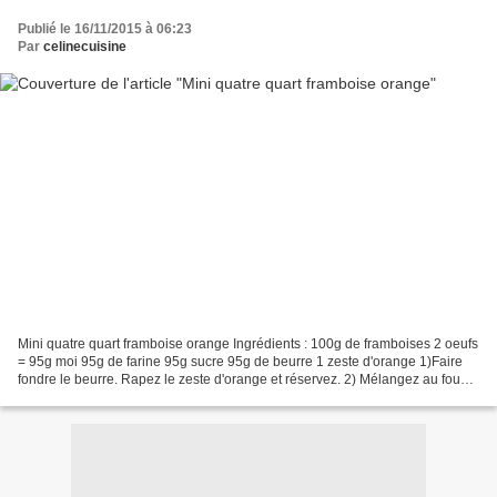
Publié le 16/11/2015 à 06:23
Par
celinecuisine
Mini quatre quart framboise orange Ingrédients : 100g de framboises 2 oeufs
= 95g moi 95g de farine 95g sucre 95g de beurre 1 zeste d'orange 1)Faire
fondre le beurre. Rapez le zeste d'orange et réservez. 2) Mélangez au fouet
les oeufs, le sucre et le...