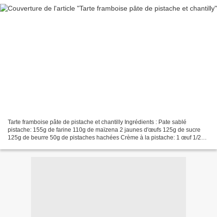
Tarte framboise pâte de pistache et chantilly Ingrédients : Pate sablé
pistache: 155g de farine 110g de maïzena 2 jaunes d'œufs 125g de sucre
125g de beurre 50g de pistaches hachées Crème à la pistache: 1 œuf 1/2
feuille de gélatine 1 grosse cuillère...