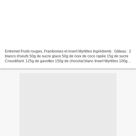
Entremet Fruits rouges, Framboises et insert Myrtilles Ingrédients : Gâteau : 2
blancs d'oeufs 50g de sucre glace 50g de noix de coco rapée 15g de sucre
Croustillant: 125g de gavottes 150g de chocolat blanc Insert Myrtilles 100g
de myrtilles sauvages...