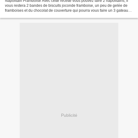
Napolitain Framboise Avec cette recette vous pouvez faire 2 napolitains, il
vous restera 2 bandes de biscuits joconde framboise, un peu de gelée de
framboises et du chocolat de couverture qui pourra vous faire un 3 gateau
sans génoise au chocolat ! Ingrédients...
Publicité