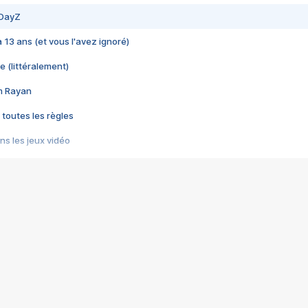
 DayZ
 a 13 ans (et vous l'avez ignoré)
e (littéralement)
im Rayan
 toutes les règles
s les jeux vidéo
us choquant de Rockstar ? - Le scandale BULLY
e plus moche de Steam
du RÊVE tourne au CAUCHEMAR
pendant 8 heures
it… à tort
umiliés par un jeu vidéo