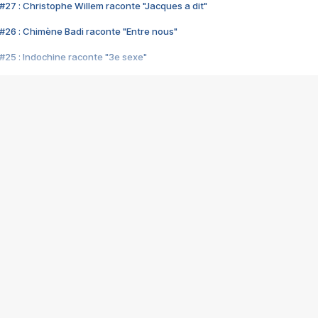
#27 : Christophe Willem raconte "Jacques a dit"
#26 : Chimène Badi raconte "Entre nous"
#25 : Indochine raconte "3e sexe"
#24 : Zaho raconte "C'est chelou"
#23 : Patrick Bruel raconte "Au café des délices"
#22 : Kyo raconte "Le chemin"
#21 : Nolwenn Leroy raconte "Cassé"
#20 : Patrick Hernandez raconte "Born to be alive"
#19 : Lorie raconte "Près de moi"
#18 : Michael Jones raconte "A nos actes manqués" (avec Jean-Jacque
#17 : Khaled raconte "Aïcha"
#16 : Corneille raconte "Parce qu'on vient de loin"
#15 : Indochine raconte "L'aventurier"