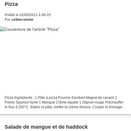
Pizza
Publié le 02/08/2021 à 08:25
Par
celinecuisine
Pizza Ingrédients : 1 Pâte à pizza Fourme d'ambert Magret de canard 2
Poires Saumon fumé 1 Mangue Crème liquide 1 Oignon rouge Préchauffer
le four à 250°C. Etalez la pâte, mettre la crème dessus. Couper le fromage
en dès et le répartir sur la pâte. Répartir...
Salade de mangue et de haddock