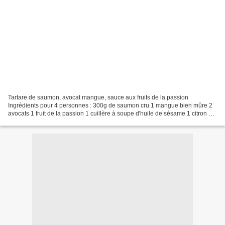
Tartare de saumon, avocat mangue, sauce aux fruits de la passion
Ingrédients pour 4 personnes : 300g de saumon cru 1 mangue bien mûre 2
avocats 1 fruit de la passion 1 cuillère à soupe d'huile de sésame 1 citron 1
échalote de la ciboulette La sauce :coupez...