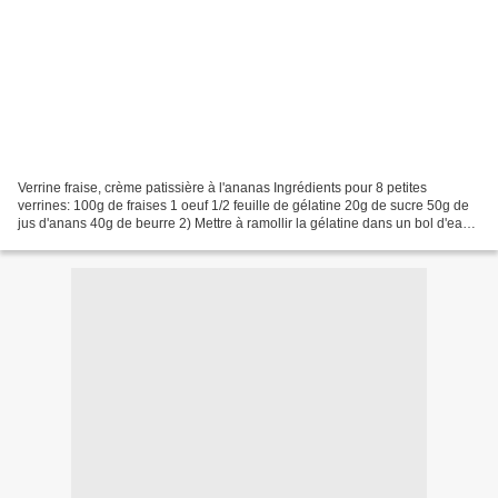
Verrine fraise, crème patissière à l'ananas Ingrédients pour 8 petites
verrines: 100g de fraises 1 oeuf 1/2 feuille de gélatine 20g de sucre 50g de
jus d'anans 40g de beurre 2) Mettre à ramollir la gélatine dans un bol d'eau
froide. 3)Dans une casserole...