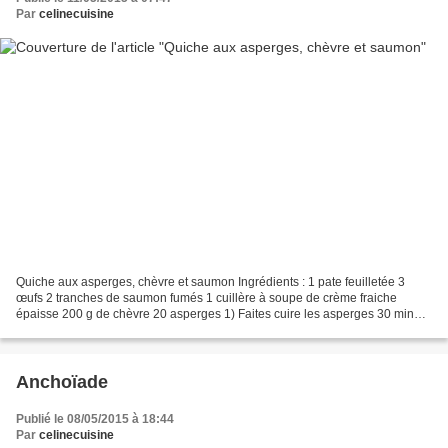
Par
celinecuisine
Quiche aux asperges, chèvre et saumon Ingrédients : 1 pate feuilletée 3
œufs 2 tranches de saumon fumés 1 cuillère à soupe de crème fraiche
épaisse 200 g de chèvre 20 asperges 1) Faites cuire les asperges 30 min
dans l'eau bouillante. Les égouttez. 2)...
Anchoïade
Publié le 08/05/2015 à 18:44
Par
celinecuisine