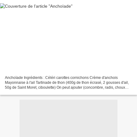
Anchoïade Ingrédients : Céléri carottes cornichons Crème d'anchois
Mayonnaise à l'ail Tartinade de thon (400g de thon écrasé, 2 gousses d'ail,
50g de Saint Moret, ciboulette) On peut ajouter (concombre, radis, choux
fleur, œufs dur....)