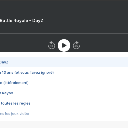
 Battle Royale - DayZ
 DayZ
 a 13 ans (et vous l'avez ignoré)
e (littéralement)
im Rayan
 toutes les règles
s les jeux vidéo
us choquant de Rockstar ? - Le scandale BULLY