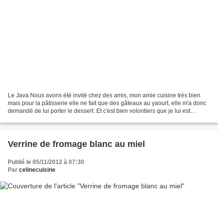
Le Java Nous avons été invité chez des amis, mon amie cuisine très bien
mais pour la pâtisserie elle ne fait que des gâteaux au yaourt, elle m'a donc
demandé de lui porter le dessert. Et c'est bien volontiers que je lui est
préparé cet entremet que j'ai...
Verrine de fromage blanc au miel
Publié le 05/11/2012 à 07:30
Par
celinecuisine