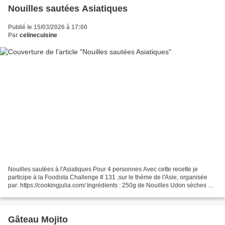
Nouilles sautées Asiatiques
Publié le 15/03/2026 à 17:00
Par
celinecuisine
Nouilles sautées à l'Asiatiques Pour 4 personnes Avec cette recette je
participe à la Foodista Challenge # 131 ,sur le thème de l'Asie, organisée
par: https://cookingjulia.com/ Ingrédients : 250g de Nouilles Udon sèches 3
carottes 1 poireaux 1 oignon...
Gâteau Mojito