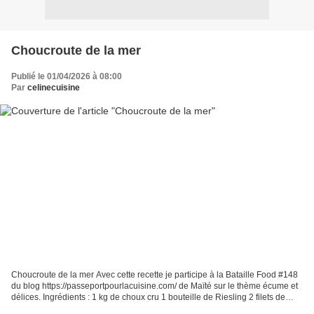
Choucroute de la mer
Publié le 01/04/2026 à 08:00
Par
celinecuisine
Choucroute de la mer Avec cette recette je participe à la Bataille Food #148
du blog https://passeportpourlacuisine.com/ de Maïté sur le thème écume et
délices. Ingrédients : 1 kg de choux cru 1 bouteille de Riesling 2 filets de
haddock moyen 4 pavés...