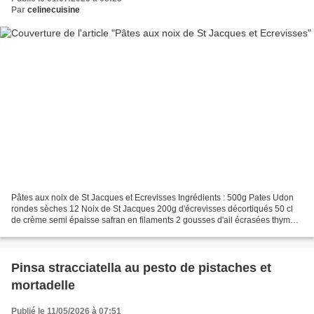
Par
celinecuisine
Pâtes aux noix de St Jacques et Ecrevisses Ingrédients : 500g Pates Udon
rondes sèches 12 Noix de St Jacques 200g d'écrevisses décortiqués 50 cl
de crème semi épaisse safran en filaments 2 gousses d'ail écrasées thym
citron Faire bouillir de l'eau, ajouter...
Pinsa stracciatella au pesto de pistaches et
mortadelle
Publié le 11/05/2026 à 07:51