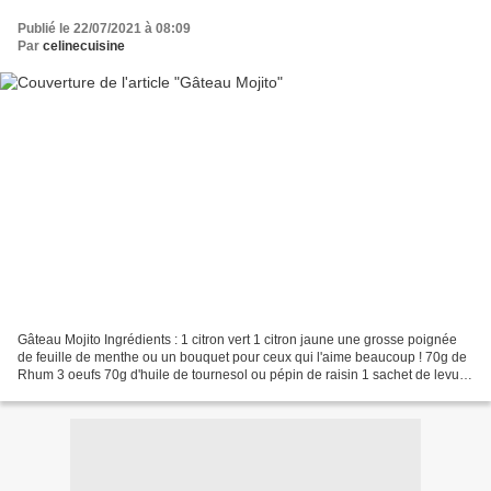
Publié le 22/07/2021 à 08:09
Par
celinecuisine
Gâteau Mojito Ingrédients : 1 citron vert 1 citron jaune une grosse poignée
de feuille de menthe ou un bouquet pour ceux qui l'aime beaucoup ! 70g de
Rhum 3 oeufs 70g d'huile de tournesol ou pépin de raisin 1 sachet de levure
210g de farine 120g de sucre...