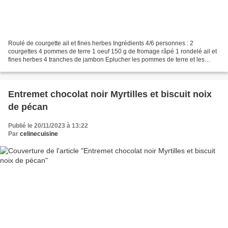
Roulé de courgette ail et fines herbes Ingrédients 4/6 personnes : 2
courgettes 4 pommes de terre 1 oeuf 150 g de fromage râpé 1 rondelé ail et
fines herbes 4 tranches de jambon Eplucher les pommes de terre et les
courgettes. Râper (grosse râpe) les courgettes...
Entremet chocolat noir Myrtilles et biscuit noix
de pécan
Publié le 20/11/2023 à 13:22
Par
celinecuisine