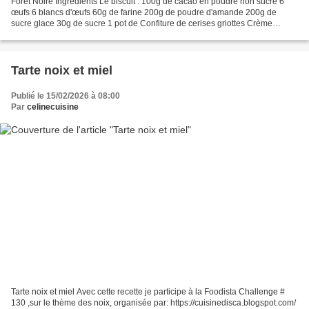
Forêt Noire Ingrédients Le biscuit : 100g de cacao en poudre non sucré 6
œufs 6 blancs d'œufs 60g de farine 200g de poudre d'amande 200g de
sucre glace 30g de sucre 1 pot de Confiture de cerises griottes Crème
Pâtissière : 3 jaunes d'œufs 25 cl de crème...
Tarte noix et miel
Publié le 15/02/2026 à 08:00
Par
celinecuisine
Tarte noix et miel Avec cette recette je participe à la Foodista Challenge #
130 ,sur le thème des noix, organisée par: https://cuisinedisca.blogspot.com/