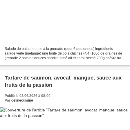
Salade de patate douce à la grenade (pour 6 personnes) Ingrédients :
salade verte (mélange) une boite de pois chiches (4/4) 100g de graines de
grenade 2 patates douces paprika fumé ail et persil séché 200g chèvre frais
100g de noix de cajou huile d'olive...
Tartare de saumon, avocat mangue, sauce aux
fruits de la passion
Publié le 03/06/2026 à 08:00
Par
celinecuisine