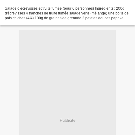
Salade d'écrevisses et truite fumée (pour 6 personnes) Ingrédients : 200g
d'écrevisses 4 tranches de truite fumée salade verte (mélange) une boite de
pois chiches (4/4) 100g de graines de grenade 2 patates douces paprika
fumé ail et persil séché 100g...
Publicité