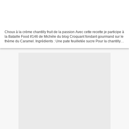
Choux à la crème chantilly fruit de la passion Avec cette recette je participe à
la Bataille Food #146 de Michèle du blog Croquant fondant gourmand sur le
thème du Caramel. Ingrédients : Une pate feuilletée sucre Pour la chantilly :
30 cl de crème entière...