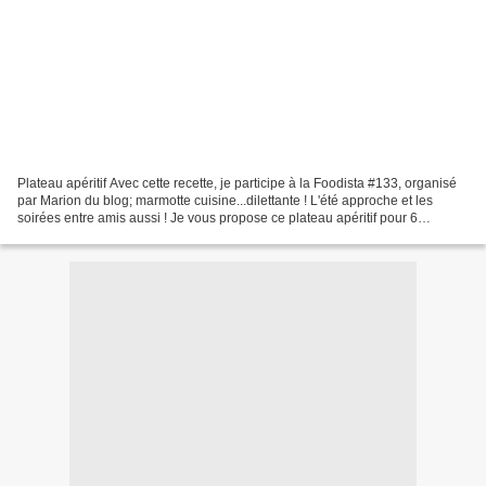
Plateau apéritif Avec cette recette, je participe à la Foodista #133, organisé
par Marion du blog; marmotte cuisine...dilettante ! L'été approche et les
soirées entre amis aussi ! Je vous propose ce plateau apéritif pour 6
personnes : Charcuterie : Jambon...