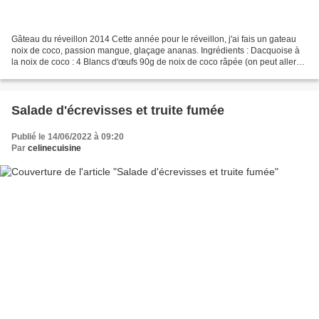
Gâteau du réveillon 2014 Cette année pour le réveillon, j'ai fais un gateau
noix de coco, passion mangue, glaçage ananas. Ingrédients : Dacquoise à
la noix de coco : 4 Blancs d'œufs 90g de noix de coco râpée (on peut aller
jusqu'à 125g) 80g de sucre glace...
Salade d'écrevisses et truite fumée
Publié le 14/06/2022 à 09:20
Par
celinecuisine