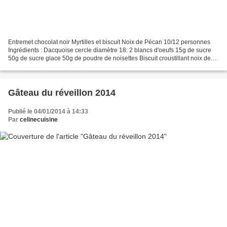
Entremet chocolat noir Myrtilles et biscuit Noix de Pécan 10/12 personnes
Ingrédients : Dacquoise cercle diamètre 18: 2 blancs d'oeufs 15g de sucre
50g de sucre glace 50g de poudre de noisettes Biscuit croustillant noix de
pécan 125g de gavotte 100g de...
Gâteau du réveillon 2014
Publié le 04/01/2014 à 14:33
Par
celinecuisine