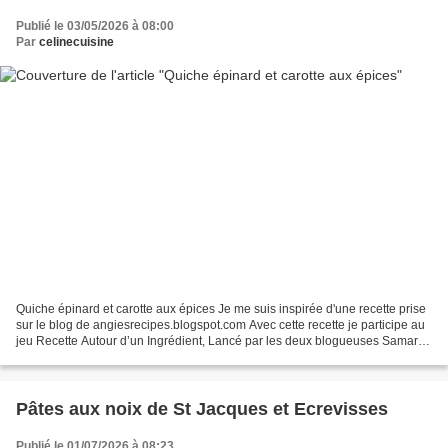
Publié le 03/05/2026 à 08:00
Par
celinecuisine
Quiche épinard et carotte aux épices Je me suis inspirée d'une recette prise
sur le blog de angiesrecipes.blogspot.com Avec cette recette je participe au
jeu Recette Autour d’un Ingrédient, Lancé par les deux blogueuses Samar
du blog Mes Inspirations...
Pâtes aux noix de St Jacques et Ecrevisses
Publié le 01/07/2026 à 08:23