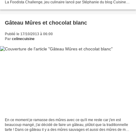
La Foodista Challenge, jeu culinaire lancé par Stéphanie du blog Cuisine
moi un mouton qui réunit...
Gâteau Mûres et chocolat blanc
Publié le 17/10/2013 à 06:00
Par
celinecuisine
En ce moment je ramasse des mûres avec ce qu'il me reste car j'en est
beaucoup mangé, j'ai décidé de faire un gâteau, plûtot que la traditionnelle
tarte ! Dans ce gâteau il y a des mûres sauvages et aussi des mûres de mon
jardin qui sont nettement plus...