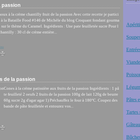
la passion
oux à la crème chantilly fruit de la passion Avec cette recette je partici
 à la Bataille Food #146 de Michèle du blog Croquant fondant gourma
Apériti
 sur le thème du Caramel. Ingrédients : Une pate feuilletée sucre Pour l
chantilly : 30 cl de crème entière...
Soupes
fete
Entrée
Viande
Poisso
ts de la passion
Légum
Cones à la crème patissière aux fruits de la passion Ingrédients : 1 pâ
te feuilleté 2 oeufs 2 fruits de la passion 100g de lait 120g de beurre
Pâtes 
60g sucre 2g d'agar agar 1) Préchauffez le four à 180°C. Coupez des
bande de pâte feuilletée et entourez vos...
Tartes 
Gâteau
Bûches