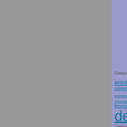
Publicité
Catégo
entr
citron
pommes
chocola
from
d
Catégo