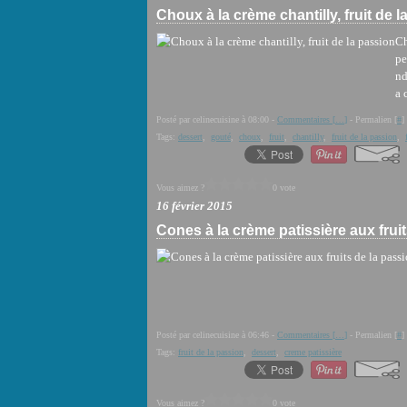
Choux à la crème chantilly, fruit de 
Ch
pe
nd
a 
Posté par celinecuisine à 08:00 -
Commentaires [
…
]
- Permalien [
#
]
Tags:
dessert
,
gouté
,
choux
,
fruit
,
chantilly
,
fruit de la passion
,
Vous aimez ?
0 vote
16 février 2015
Cones à la crème patissière aux frui
Posté par celinecuisine à 06:46 -
Commentaires [
…
]
- Permalien [
#
]
Tags:
fruit de la passion
,
dessert
,
creme patissière
Vous aimez ?
0 vote