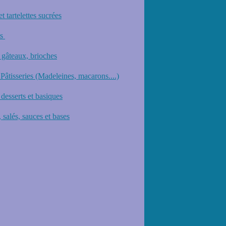
et tartelettes sucrées
ts
 gâteaux, brioches
 Pâtisseries (Madeleines, macarons....)
desserts et basiques
 salés, sauces et bases