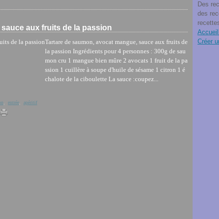
Des rec
des rec
recette
sauce aux fruits de la passion
Accueil
Créer u
Tartare de saumon, avocat mangue, sauce aux fruits de
la passion Ingrédients pour 4 personnes : 300g de sau
mon cru 1 mangue bien mûre 2 avocats 1 fruit de la pa
ssion 1 cuillère à soupe d'huile de sésame 1 citron 1 é
chalote de la ciboulette La sauce :coupez...
on
,
entrée
,
apéritif