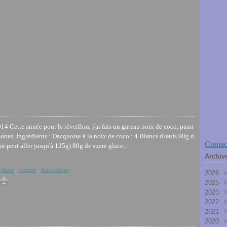
14 Cette année pour le réveillon, j'ai fais un gateau noix de coco, passi
nas. Ingrédients : Dacquoise à la noix de coco : 4 Blancs d'œufs 90g d
Contact
n peut aller jusqu'à 125g) 80g de sucre glace...
Archiv
,
dessert
,
entremet
,
fruit exotique
2026
2025
Aoû
2023
Juil
Déc
2022
Juin
Nov
Déc
2021
Mai
Nov
Déc
2020
Avri
Oct
Sep
Déc