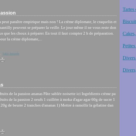
Tartes 
 passion
Biscui
 peut paraître empirique mais non ! La crème diplomate, le craquelin et
hantilly peuvent se préparer la veille. Le jour même il ne vous reste don
us que les choux à préparer. En tout il faut compter 2 h de préparation.
Cakes,
our la crème diplomate,...
Petites
,
Saint honorée
Divers 
Divers,
as
 fruits de la passion ananas Pâte sablée noisette ici Ingrédients crème pa
2 fruits de la passion 2 oeufs 1 cuillère à moka d'agar agar 60g de sucre 1
20g de beurre 2 tranches d'ananas 1) Mettre à ramollir la gélatine dan