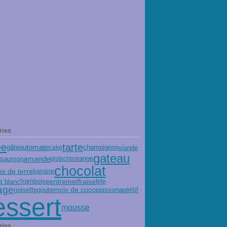
ries
tarte
ée
tomate
champignon
viande
gâteau
cake
gateau
amande
orange
saumon
pistache
chocolat
 de terre
banane
entremet
fraise
t blanc
framboise
fete
age
gouter
noix de coco
poisson
noisette
apéritif
essert
mousse
ries