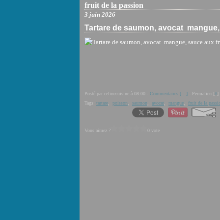
fruit de la passion
3 juin 2026
Tartare de saumon, avocat mangue, 
Posté par celinecuisine à 08:00 -
Commentaires [
…
]
- Permalien [
#
]
Tags:
tartare
,
poisson
,
saumon
,
avocat
,
mangue
,
fruit de la passi
Vous aimez ?
0 vote