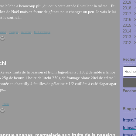
2019
Mar
Avri
Juil
Nov
Nov
ma bûche a beaucoup plu, du coup cette année il veulent la même ! J'ai
2018
Févr
Mar
Juin
Oct
Oct
Nov
illon de Noël mais en forme de gâteau pour changer un peu. Je vais le lai
2017
Janv
Févr
Mai
Sep
Sep
Juin
Nov
 le sortirai...
2016
Avri
Aoû
Aoû
Mar
Oct
Nov
2015
Mar
Juil
Juil
Janv
Sep
Oct
Mai
2014
Févr
Juin
Juin
Aoû
Sep
Avri
Déc
assion
,
mangue
,
entremet
,
fruit exotique
2013
Mai
Mai
Juin
Aoû
Févr
Nov
Déc
2012
Avri
Avri
Févr
Janv
Oct
Nov
Déc
Mar
Aoû
Oct
Nov
Déc
Juil
Sep
Oct
Nov
Recher
Juin
Juin
Sep
Oct
chi
Mai
Mai
Aoû
Avri
Avri
Juil
e aux fruits de la passion et litchi Ingrédients : 150g de sablé à la noi
Mar
Mar
Juin
 25g de beurre 1 boite de litchi 250g de fromage blanc 20cl de crème l
Févr
Févr
Mai
ntée en chantilly 4 feuilles de gélatine + 1/2 cuillère à café d'agar agar
Janv
Janv
Avri
e...
Faceb
Mar
Févr
,
litchi
Janv
Blogs 
https:
https:
ngue ananas, marmelade aux fruits de la passion
https: