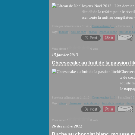
Joyeux Noël 2013 ! L'an dernier 
décidé de la refaire pour le réve
sser toute la nuit au congélateur et
Posté par celinecuisine à 15:46 -
Commentaires [
…
]
- Permalien [
#
]
Tags:
mousse
,
noix de coco
,
ananas
,
chocolat blanc
,
fruit de la p
Vous aimez ?
0 vote
15 janvier 2013
Cheesecake au fruit de la passion lit
Cheesecak
x de coco
iquide mo
le nappag
Posté par celinecuisine à 10:10 -
Commentaires [
…
]
- Permalien [
#
]
Tags:
citron
,
cheesecake
,
noix de coco
,
fruit de la passion
,
dessert
Vous aimez ?
0 vote
26 décembre 2012
Buche au chocolat blanc, mousse ma