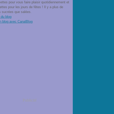
ettes pour vous faire plaisir quotidiennement et
ettes pour les jours de fêtes ! Il y a plus de
s sucrées que salées.
 du blog
n blog avec CanalBlog
Publicité