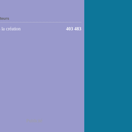
iteurs
 la création
403 483
Publicité