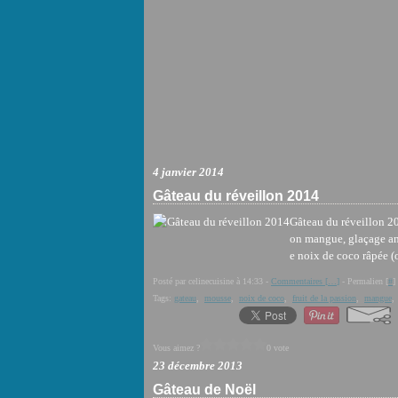
4 janvier 2014
Gâteau du réveillon 2014
Gâteau du réveillon 20
on mangue, glaçage ana
e noix de coco râpée (o
Posté par celinecuisine à 14:33 -
Commentaires [
…
]
- Permalien [
#
]
Tags:
gateau
,
mousse
,
noix de coco
,
fruit de la passion
,
mangue
Vous aimez ?
0 vote
23 décembre 2013
Gâteau de Noël