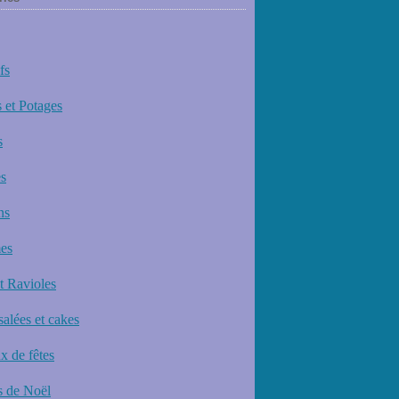
fs
 et Potages
s
s
ns
es
et Ravioles
salées et cakes
x de fêtes
 de Noël