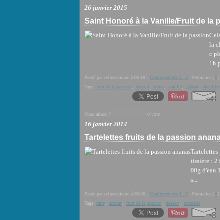
26 janvier 2015
Saint Honoré à la Vanille/Fruit de la
Cela
la c
c pl
1h p
Posté par celinecuisine à 06:18 -
Commentaires [
…
]
- Permalien [
#
]
Tags:
fruit de la passion
,
dessert
,
rhum
,
vanille
,
gâteau
,
chantilly
Vous aimez ?
0 vote
16 janvier 2014
Tartelettes fruits de la passion anan
Tartelettes
tissière : 
00g d'eau 1
s...
Posté par celinecuisine à 06:00 -
Commentaires [
…
]
- Permalien [
#
]
Tags:
tarte
,
ananas
,
fruit de la passion
,
dessert
,
tartelette